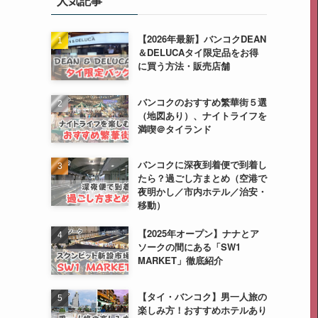
人気記事
【2026年最新】バンコクDEAN
＆DELUCAタイ限定品をお得
に買う方法・販売店舗
バンコクのおすすめ繁華街５選
（地図あり）、ナイトライフを
満喫＠タイランド
バンコクに深夜到着便で到着し
たら？過ごし方まとめ（空港で
夜明かし／市内ホテル／治安・
移動）
【2025年オープン】ナナとア
ソークの間にある「SW1
MARKET」徹底紹介
【タイ・バンコク】男一人旅の
楽しみ方！おすすめホテルあり