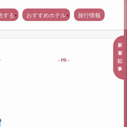
光する
おすすめホテル
旅行情報
新
着
方
PR
記
事