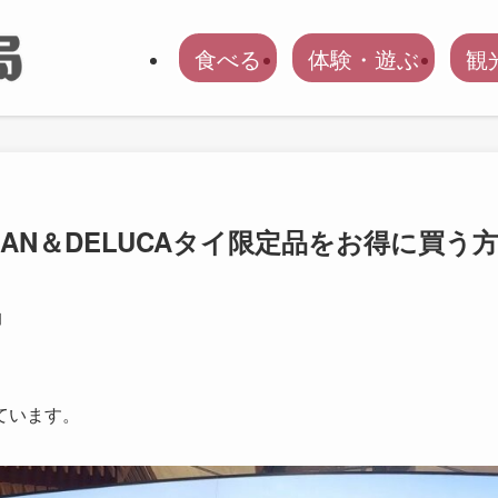
食べる
体験・遊ぶ
観
EAN＆DELUCAタイ限定品をお得に買う
日
ています。