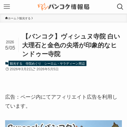
ホーム
観光する
【バンコク】ヴィシュヌ寺院 白い
2026
大理石と金色の尖塔が印象的なヒ
5/05
ンドゥー寺院
観光する
寺院めぐり
シーロム・サラディーン周辺
2026年3月2日
2026年5月5日
広告：ページ内にてアフィリエイト広告を利用し
ています。